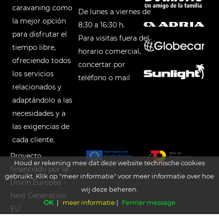
caravaning como
De lunes a viernes de
la mejor opción
8:30 a 16:30 h.
para disfrutar el
Para visitas fuera del
tiempo libre,
horario comercial,
ofreciendo todos
concertar por
los servicios
teléfono o mail
relacionados y
adaptándolo a las
necesidades y a
las exigencias de
cada cliente.
Proyecto
Houd er rekening mee dat deze website technische cookies
financiado por la
gebruikt. Klik op "meer informatie" voor meer informatie over hoe
Unión Europea -
wij deze beheren.
Next Generation
OK
|
meer informatie
|
Fermer message
EU