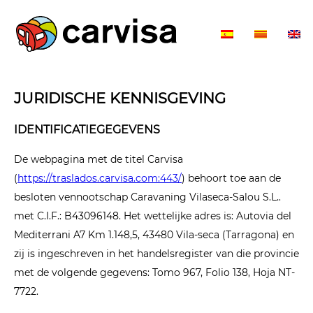
JURIDISCHE KENNISGEVING
IDENTIFICATIEGEGEVENS
De webpagina met de titel Carvisa
(
https://traslados.carvisa.com:443/
) behoort toe aan de
besloten vennootschap Caravaning Vilaseca-Salou S.L..
met C.I.F.: B43096148. Het wettelijke adres is: Autovia del
Mediterrani A7 Km 1.148,5, 43480 Vila-seca (Tarragona) en
zij is ingeschreven in het handelsregister van die provincie
met de volgende gegevens: Tomo 967, Folio 138, Hoja NT-
7722.